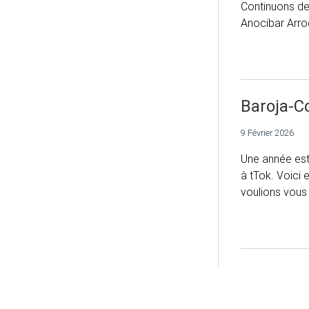
Continuons de
Anocibar Arro
Baroja-Co
9 Février 2026
Une année est
à tTok. Voici 
voulions vous