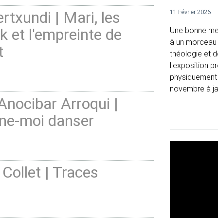
rtxundi | Mari, les
11 Février 2026
k et l'empreinte de
Une bonne me
à un morceau d
t
théologie et d
l'exposition p
physiquement q
novembre à jan
Anocibar Arroqui |
e-moi danser
 Collet | Traces