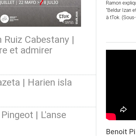
Ramon explique
"Beldur Izan e
à tTok. (Sous-
Ruiz Cabestany |
re et admirer
azeta | Harien isla
 Pingeot | L'anse
Benoit P