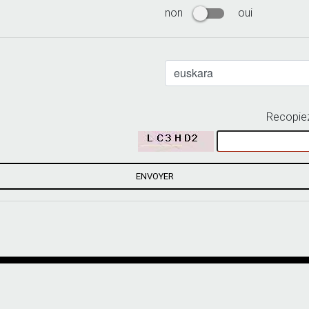
non
oui
Recopiez
ENVOYER