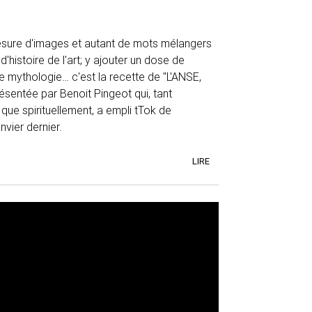
sure d'images et autant de mots mélangers
'histoire de l'art; y ajouter un dose de
e mythologie… c'est la recette de "L'ANSE,
résentée par Benoit Pingeot qui, tant
ue spirituellement, a empli tTok de
vier dernier.
LIRE