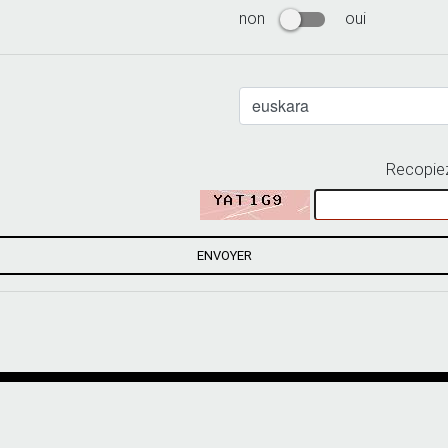
non
oui
Recopiez
ENVOYER