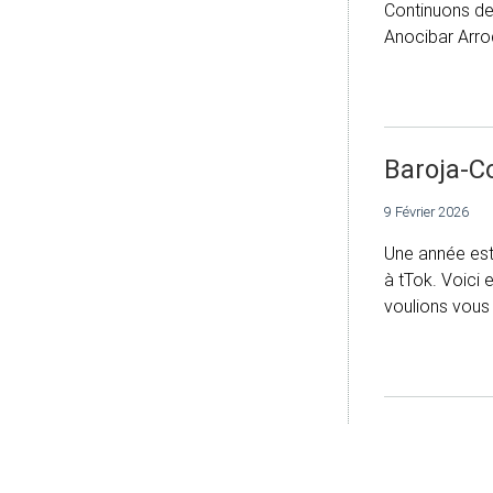
Continuons de
Anocibar Arro
Baroja-Co
9 Février 2026
Une année est
à tTok. Voici 
voulions vous