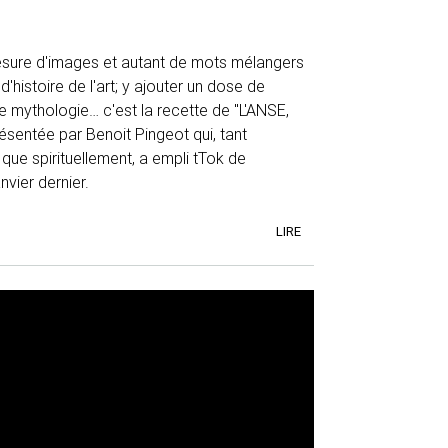
sure d'images et autant de mots mélangers
'histoire de l'art; y ajouter un dose de
e mythologie… c'est la recette de "L'ANSE,
résentée par Benoit Pingeot qui, tant
ue spirituellement, a empli tTok de
vier dernier.
LIRE