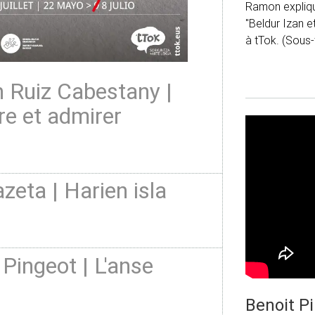
Ramon explique
"Beldur Izan e
à tTok. (Sous-
Ruiz Cabestany |
re et admirer
azeta | Harien isla
 Pingeot | L'anse
Benoit P