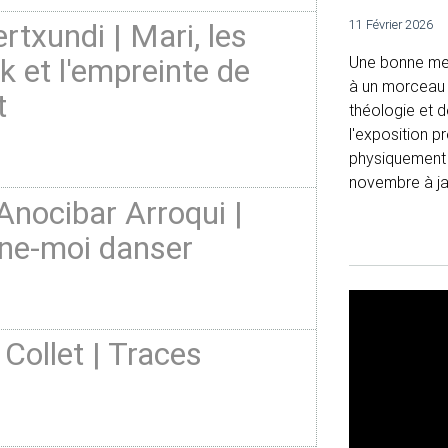
rtxundi | Mari, les
11 Février 2026
k et l'empreinte de
Une bonne me
à un morceau d
t
théologie et d
l'exposition p
physiquement q
novembre à jan
Anocibar Arroqui |
e-moi danser
 Collet | Traces