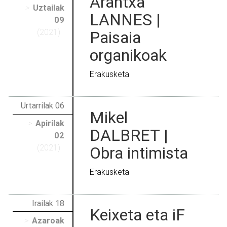
Arantxa
>
Uztailak
LANNES |
09
(2021)
Paisaia
organikoak
Erakusketa
Urtarrilak 06
Mikel
>
Apirilak
DALBRET |
02
(2021)
Obra intimista
Erakusketa
Irailak 18
Keixeta eta iF
>
Azaroak