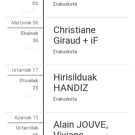
02
Erakusketa
(2020)
Martxoak 06
Christiane
>
Ekainak
Giraud + iF
30
(2020)
Erakusketa
Urtarrilak 17
Hirisilduak
>
Otsailak
HANDIZ
25
(2020)
Erakusketa
Azaroak 15
Alain JOUVE,
>
Urtarrilak
Viviane