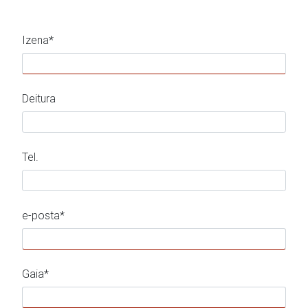
Izena*
Deitura
Tel.
e-posta*
Gaia*