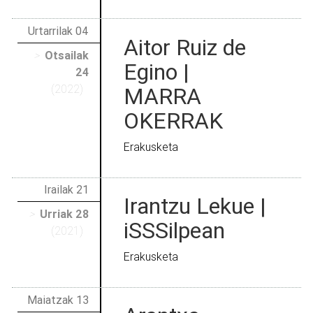
Urtarrilak 04
Aitor Ruiz de
>
Otsailak
Egino |
24
(2022)
MARRA
OKERRAK
Erakusketa
Irailak 21
Irantzu Lekue |
>
Urriak 28
iSSSilpean
(2021)
Erakusketa
Maiatzak 13