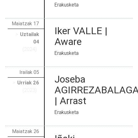
Erakusketa
Maiatzak 17
Iker VALLE |
>
Uztailak
Aware
04
(2024)
Erakusketa
Irailak 05
Joseba
>
Urriak 26
AGIRREZABALAG
(2023)
| Arrast
Erakusketa
Maiatzak 26