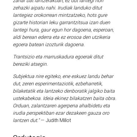
zahar bat lantzerakoan, ez dut lantegi hori
zehazki aipatu nahi. Irudiak landuko ditut
lantegiez orokorrean mintzatzeko, hots gure
gizarte historian leku garrantzitsua izan duen
lantegi hura, gaur egun hor dagoena, esperoan,
aldi berean ederra eta ez erosoa den utzikeria
egoera batean izozturik dagoena.
Trantsizio eta marruskadura egoerak ditut
bereziki atsegin.
Subjektua nire egiteko, ene eskuez landu behar
dut, zeren esperimentaziotik, ezbeharretik,
bilaketatik eta lantzeko denboratik jalgiko baita
ustekabekoa. Ideia ekinez bilakatzen baita obra.
Orduan, zalantzaren agerpena ahalbidetu eta
irudia perspektiban ezar dezakeen gauza oro
lantzen dut."
— Judith Millot