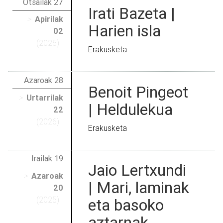
Otsailak 27
Irati Bazeta |
>
Apirilak
Harien isla
02
(2026)
Erakusketa
Azaroak 28
Benoit Pingeot
>
Urtarrilak
| Heldulekua
22
(2026)
Erakusketa
Irailak 19
Jaio Lertxundi
>
Azaroak
| Mari, laminak
20
(2025)
eta basoko
aztarnak