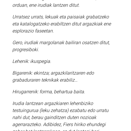
orduan, ene irudiak lantzen ditut.
Urratsez urrats, lekuak eta paisaiak grabatzeko
eta katalogatzeko erabiltzen ditut argazkiak ene
esplorazio faseetan.
Gero, irudiak margolanak bailiran osatzen ditut,
progresiboki.
Lehenik: ikuspegia.
Bigarenik: ekintza; argazkilaritzaren edo
grabaduraren teknikak erabiliz…
Hirugarrenik: forma, behartua baita.
Irudia lantzean argazkiaren lehenbiziko
testuingurua (leku zehatza) ezabatu edo urratu
nahi dut, berau gainditzen duten nozioak
agerrarazteko. Adibidez, Fiers hiriko ehundegi