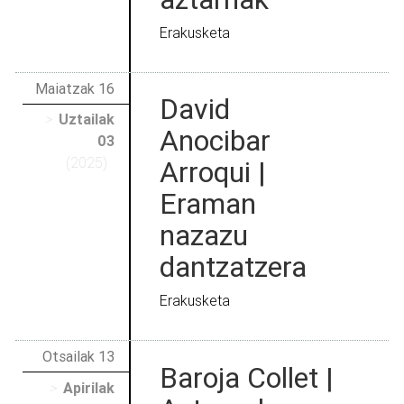
Erakusketa
Maiatzak 16
David
>
Uztailak
Anocibar
03
(2025)
Arroqui |
Eraman
nazazu
dantzatzera
Erakusketa
Otsailak 13
Baroja Collet |
>
Apirilak