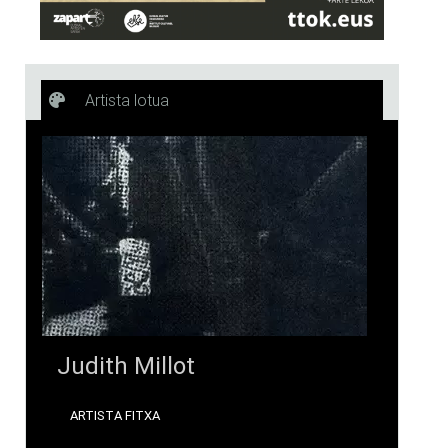
Artista lotua
Judith Millot
ARTISTA FITXA