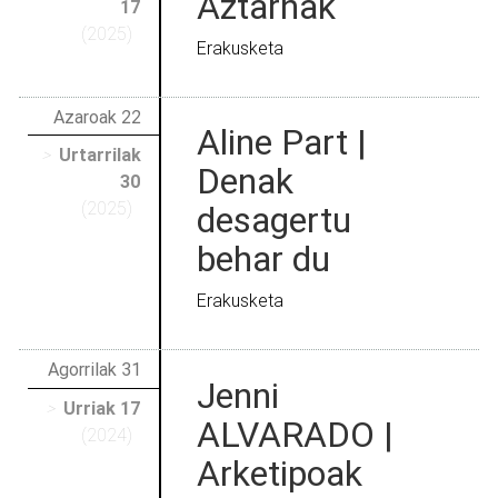
Aztarnak
17
(2025)
Erakusketa
Azaroak 22
Aline Part |
>
Urtarrilak
Denak
30
(2025)
desagertu
behar du
Erakusketa
Agorrilak 31
Jenni
>
Urriak 17
ALVARADO |
(2024)
Arketipoak