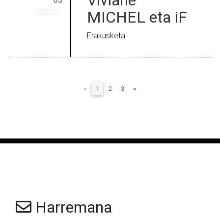
05
(2020)
MICHEL eta iF
Erakusketa
(current)
«
1
2
3
»
Harremana