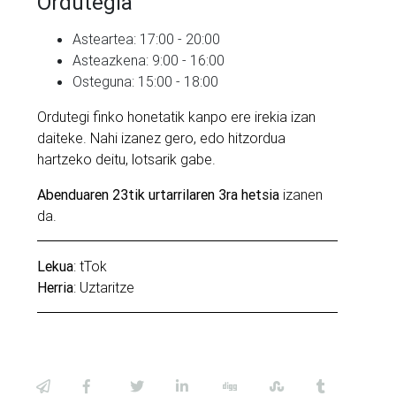
Ordutegia
Asteartea: 17:00 - 20:00
Asteazkena: 9:00 - 16:00
Osteguna: 15:00 - 18:00
Ordutegi finko honetatik kanpo ere irekia izan
daiteke. Nahi izanez gero, edo hitzordua
hartzeko deitu, lotsarik gabe.
Abenduaren 23tik urtarrilaren 3ra hetsia
izanen
da.
Lekua
: tTok
Herria
: Uztaritze