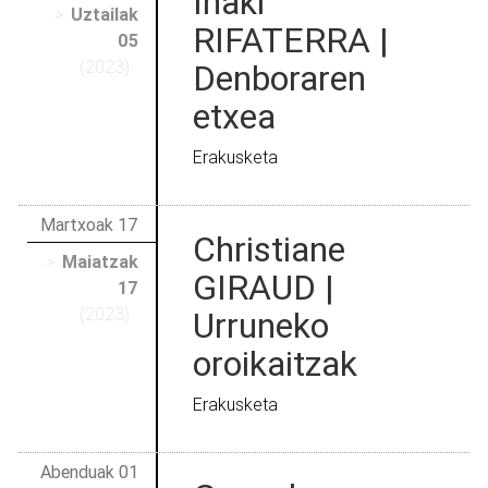
Iñaki
>
Uztailak
RIFATERRA |
05
(2023)
Denboraren
etxea
Erakusketa
Martxoak 17
Christiane
>
Maiatzak
GIRAUD |
17
(2023)
Urruneko
oroikaitzak
Erakusketa
Abenduak 01