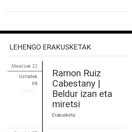
LEHENGO ERAKUSKETAK
Maiatzak 22
Ramon Ruiz
>
Uztailak
Cabestany |
08
(2026)
Beldur izan eta
miretsi
Erakusketa