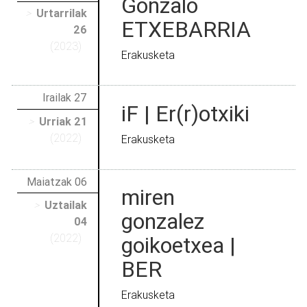
Gonzalo
>
Urtarrilak
ETXEBARRIA
26
(2023)
Erakusketa
Irailak 27
iF | Er(r)otxiki
>
Urriak 21
(2022)
Erakusketa
Maiatzak 06
miren
>
Uztailak
gonzalez
04
(2022)
goikoetxea |
BER
Erakusketa