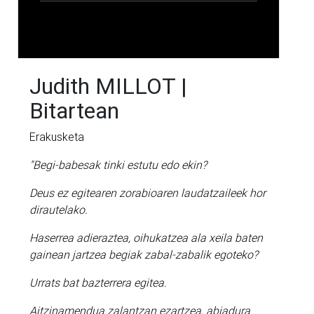
Judith MILLOT |
Bitartean
Erakusketa
"Begi-babesak tinki estutu edo ekin?
Deus ez egitearen zorabioaren laudatzaileek hor
dirautelako.
Haserrea adieraztea, oihukatzea ala xeila baten
gainean jartzea begiak zabal-zabalik egoteko?
Urrats bat bazterrera egitea.
Aitzinamendua zalantzan ezartzea, abiadura