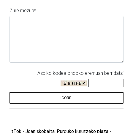
Zure mezua*
Azpiko kodea ondoko eremuan berridatzi
IGORRI
tTok
- Joaniskobaita, Purguko kurutzeko plaza -