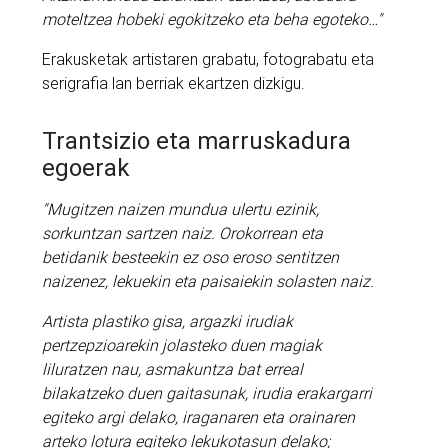
moteltzea hobeki egokitzeko eta beha egoteko…"
Erakusketak artistaren grabatu, fotograbatu eta
serigrafia lan berriak ekartzen dizkigu.
Trantsizio eta marruskadura
egoerak
"Mugitzen naizen mundua ulertu ezinik,
sorkuntzan sartzen naiz. Orokorrean eta
betidanik besteekin ez oso eroso sentitzen
naizenez, lekuekin eta paisaiekin solasten naiz.
Artista plastiko gisa, argazki irudiak
pertzepzioarekin jolasteko duen magiak
liluratzen nau, asmakuntza bat erreal
bilakatzeko duen gaitasunak, irudia erakargarri
egiteko argi delako, iraganaren eta orainaren
arteko lotura egiteko lekukotasun delako;