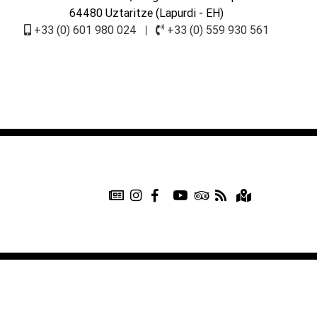
64480 Uztaritze (Lapurdi - EH)
+33 (0) 601 980 024
|
+33 (0) 559 930 561