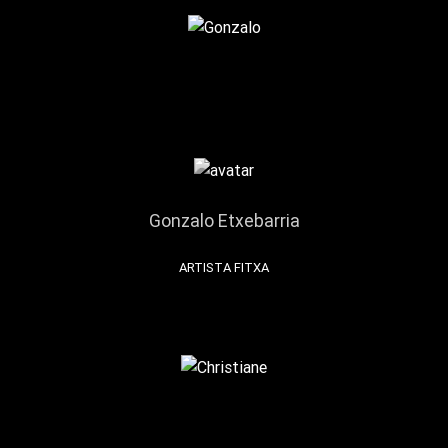
Gonzalo Etxebarria
ARTISTA FITXA