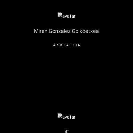
Miren Gonzalez Goikoetxea
ARTISTA FITXA
iF