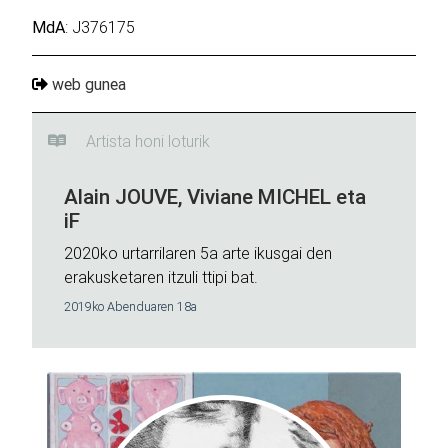
MdA
: J376175
web gunea
Artista honi loturik
Alain JOUVE, Viviane MICHEL eta
iF
2020ko urtarrilaren 5a arte ikusgai den
erakusketaren itzuli ttipi bat.
2019ko Abenduaren 18a