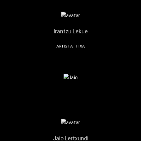
Irantzu Lekue
ARTISTA FITXA
Jaio Lertxundi