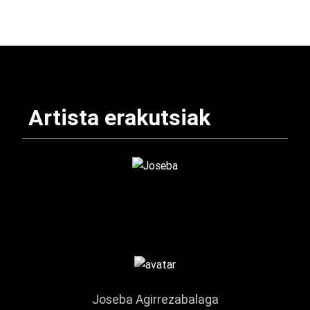
Artista erakutsiak
Joseba Agirrezabalaga