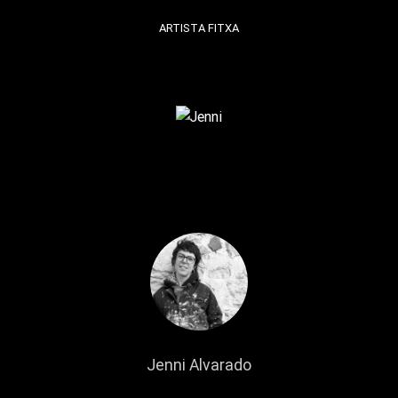
ARTISTA FITXA
Jenni Alvarado