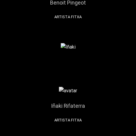
Benoit Pingeot
ARTISTA FITXA
Iñaki Rifaterra
ARTISTA FITXA