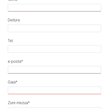
Deitura
Tel.
e-posta*
Gaia*
Zure mezua*