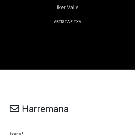
Iker Valle
ARTISTA FITXA
Harremana
Izena*