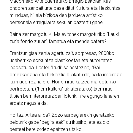
Mâcon-eko Arte Ederretako Erregio Eskolan ikasi
ondoren zenbait urte pasa ditut Kultura eta Hezkuntza
munduan, hil ala bizikoa den jarduera artistiko
pertsonala erregularra sekulan baztertu gabe.
Baina zer margotu K. Malevitchek margoturiko "Lauki
zuria fondo zurian" famatua eta mende batera?
Erantzun gisa zerria agertu zait, sorpresaz, 2008ko
udaberriko sorkuntza plastikoetan eta autoritatez
inposatu da. Laster "Irudi" saihestezina, "Gai"
ordezkaezina eta bekaiztia bilakatu da, baita inspirazio
iturri agorrezina ere. Horren irudikatzea margoturiko
portretetan, ("herri kultura"-tik ateratako) txerri irudi
ttipien berrinterpretazioari loturik, nire egungo lanaren
ardatz nagusia da.
Hortaz, Artea al da? Zozo aurpegiarekin geratzeko
beldurrik gabe "begiraleak" du ikusiko, eta ez dio
besteei bere ordez epaitzen utziko…