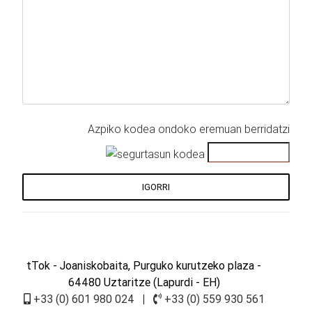
Azpiko kodea ondoko eremuan berridatzi
IGORRI
tTok
- Joaniskobaita, Purguko kurutzeko plaza -
64480 Uztaritze (Lapurdi - EH)
+33 (0) 601 980 024
|
+33 (0) 559 930 561