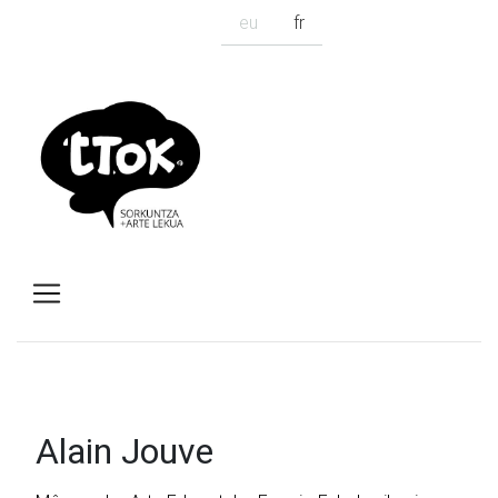
eu
fr
Alain Jouve